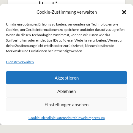
consultation
Cookie-Zustimmung verwalten
Um dir ein optimales Erlebnis zu bieten, verwenden wir Technologien wie
let’s talk
Cookies, um Geräteinformationen zu speichern und/oder darauf zuzugreifen.
Wenn du diesen Technologien zustimmst, können wir Daten wie das
Surfverhalten oder eindeutige IDs auf dieser Website verarbeiten. Wenn du
deine Zustimmung nicht erteilst oder zurückziehst, können bestimmte
Merkmale und Funktionen beeinträchtigt werden.
Dienste verwalten
Akzeptieren
Ablehnen
DATENSCHUTZHINWEIS
IMPRESSUM
COOKIE-RICHTLINIE (EU)
Einstellungen ansehen
Meike Misia
Cookie-Richtlinie
Datenschutzhinweis
Impressum
Beratung | Coaching | Vorträge
kontakt(at)meikemisia.de | 0162 - 4102351