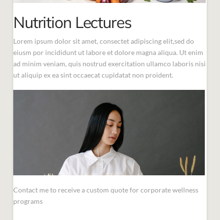
Nutrition Lectures
Lorem ipsum dolor sit amet, consectet adipiscing elit,sed do
eiusm por incididunt ut labore et dolore magna aliqua. Ut enim
ad minim veniam, quis nostrud exercitation ullamco laboris nisi
ut aliquip ex ea sint occaecat cupidatat non proident.
Contact me to receive a custom quote for corporate wellness
programs